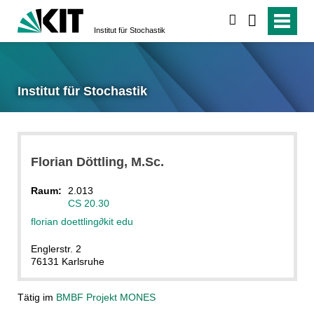
suchen
Institut für Stochastik
Institut für Stochastik
Florian
Döttling
, M.Sc.
Raum:
2.013
CS 20.30
florian doettling
∂
kit edu
Englerstr. 2
76131 Karlsruhe
Tätig im
BMBF Projekt MONES