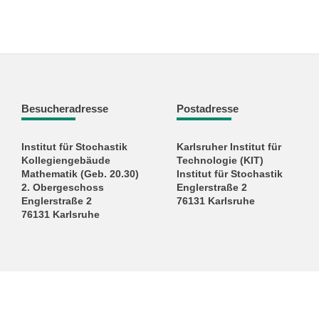
Besucheradresse
Postadresse
Institut für Stochastik
Karlsruher Institut für
Kollegiengebäude
Technologie (KIT)
Mathematik (Geb. 20.30)
Institut für Stochastik
2. Obergeschoss
Englerstraße 2
Englerstraße 2
76131 Karlsruhe
76131 Karlsruhe
KIT – Die Universität in der Helmholtz-Gemeinschaft