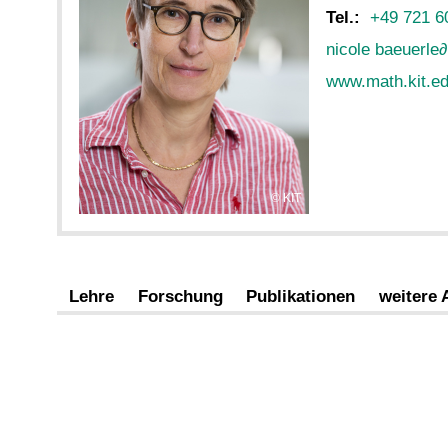
Tel.:
+49 721 6
nicole baeuerle
∂
www.math.kit.ed
KIT
Lehre
Forschung
Publikationen
weitere 