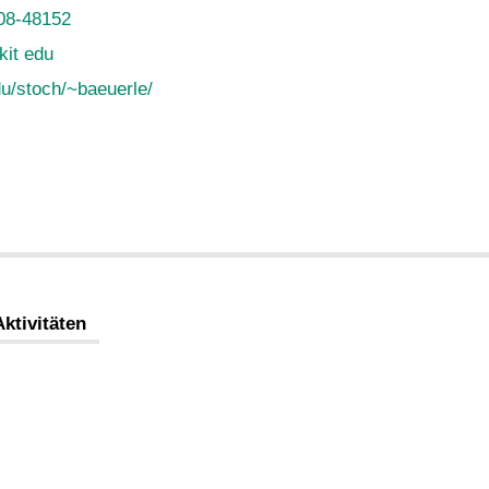
08-48152
kit edu
u/stoch/~baeuerle/
Aktivitäten