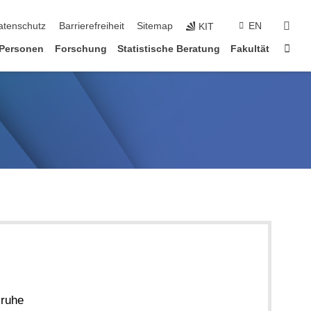
suc
atenschutz
Barrierefreiheit
Sitemap
EN
KIT
Star
Personen
Forschung
Statistische Beratung
Fakultät
sruhe